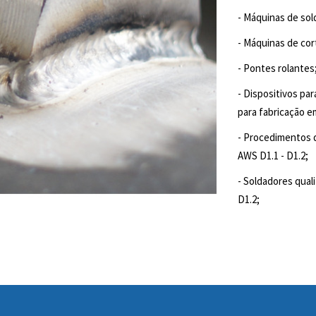
- Máquinas de sol
- Máquinas de cor
- Pontes rolantes
- Dispositivos pa
para fabricação e
- Procedimentos d
AWS D1.1 - D1.2;
- Soldadores qual
D1.2;
WhatsApp
Facebook
Twitter